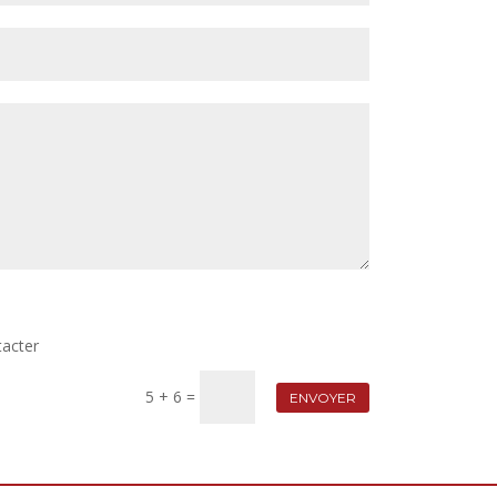
acter
5 + 6
=
ENVOYER