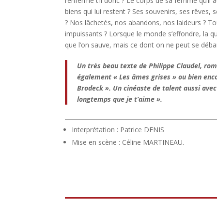
renferme t’il donc ? Le corps de sa femme qu’il 
biens qui lui restent ? Ses souvenirs, ses rêves, s
? Nos lâchetés, nos abandons, nos laideurs ? 
impuissants ? Lorsque le monde s’effondre, la qu
que l’on sauve, mais ce dont on ne peut se déba
Un très beau texte de Philippe Claudel, rom
également « Les âmes grises » ou bien enco
Brodeck ». Un cinéaste de talent aussi avec 
longtemps que je t’aime ».
Interprétation : Patrice DENIS
Mise en scène : Céline MARTINEAU.