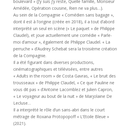
boulevard » (J’y suis j’y reste, Quelle famille, Monsieur
Amédée, Opération cousine, Rien ne va plus…).
Au sein de la Compagnie « Comédien sans bagage »,
dont il est à l’origine (créée en 2018), il a tout d’abord
interprété un seul en scène (« Le paquet » de Philippe
Claudel), et joue actuellement une comédie « Parle-
moi d’amour », également de Philippe Claudel. « La
perruche » d’Audrey Schebat sera la troisième création
de la Compagnie.
Il a été figurant dans diverses productions,
cinématographiques et télévisées, entre autres
« Adults in the room » de Costa Gavras, « Le bruit des
trousseaux » de Philippe Claudel, « Ce que Pauline ne
vous dit pas » d’Antoine Lacomblez et Julien Capron,
« Le voyageur au bout de la nuit » de Marjolaine De
Lecluse…
Il a interprété le rôle d’un sans-abri dans le court
métrage de Roxana Protopopoff « L’Etoile Bleue »
(2021).