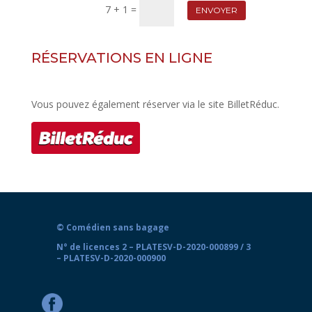
7 + 1
=
ENVOYER
RÉSERVATIONS EN LIGNE
Vous pouvez également réserver via le site BilletRéduc.
© Comédien sans bagage
N° de licences 2 – PLATESV-D-2020-000899 / 3
– PLATESV-D-2020-000900